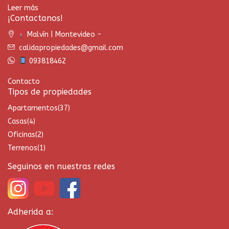
Leer más
¡Contactanos!
Malvín | Montevideo -
calidapropiedades@gmail.com
093818462
Contacto
Tipos de propiedades
Apartamentos
(37)
Casas
(4)
Oficinas
(2)
Terrenos
(1)
Seguinos en nuestras redes
Adherida a: