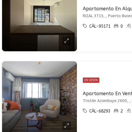
RIZAL 3715, , Puerto Buce
CÁL-95171
0
EN VENTA
Tristán Azambuya 2600, ,
CÁL-68293
2