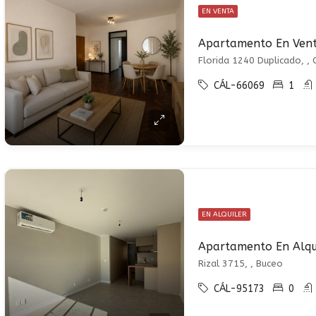
EN VENTA
Florida 1240 Duplicado, , 
CÁL-66069
1
EN ALQUILER
Rizal 3715, , Buceo
CÁL-95173
0