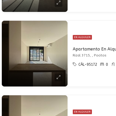
EN ALQUILER
Rizal 3715, , Pocitos
CÁL-95172
0
EN ALQUILER