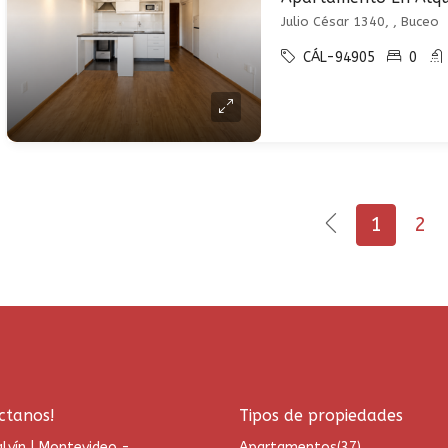
Julio César 1340, , Buceo
CÁL-94905
0
1
2
ctanos!
Tipos de propiedades
lvín | Montevideo -
Apartamentos
(37)