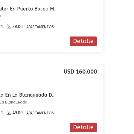
Apartamento En Alquiler En Puerto Buceo Monoambiente A Estrenar
o
1
28.00
APARTAMENTOS
Detalle
USD 160.000
Apartamento En Venta En La Blanqueada De Dos Dormitorios con Cochera
 La Blanqueada
1
49.00
APARTAMENTOS
Detalle