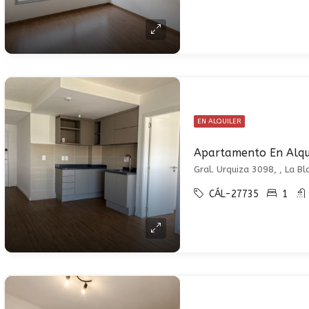
EN ALQUILER
Gral. Urquiza 3098, , La B
CÁL-27735
1